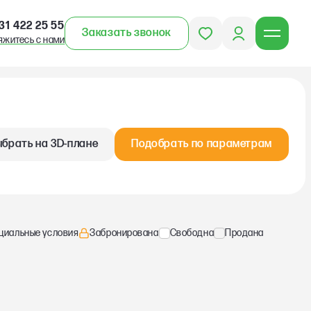
31 422 25 55
Заказать звонок
яжитесь с нами
брать на 3D-плане
Подобрать по параметрам
циальные условия
Забронирована
Свободна
Продана