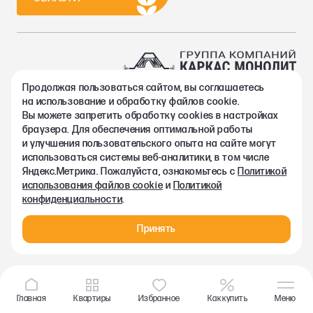
Продолжая пользоваться сайтом, вы соглашаетесь
2002-2026. Группа компаний Каркас Монолит
на использование и обработку файлов cookie.
Политика конфиденциальности
Вы можете запретить обработку сookies в настройках
Правовая информация
браузера. Для обеспечения оптимальной работы
Согласие на обработку персональных данных
и улучшения пользовательского опыта на сайте могут
Согласие на получение рекламно-информационных материалов
использоваться системы веб-аналитики, в том числе
Любая информация, представленная на данном сайте, носит
Яндекс.Метрика. Пожалуйста, ознакомьтесь с
Политикой
исключительно информационный характер и ни при каких
использования файлов cookie
и
Политикой
условиях не является публичной офертой, определяемой
конфиденциальности
.
положениями статьи 437 ГК РФ.
Принять
Главная
Квартиры
Избранное
Как купить
Меню