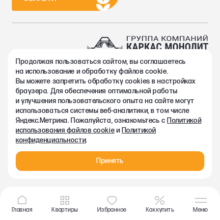
Продолжая пользоваться сайтом, вы соглашаетесь
2002-2026. Группа компаний Каркас Монолит
на использование и обработку файлов cookie.
Политика конфиденциальности
Вы можете запретить обработку сookies в настройках
Правовая информация
браузера. Для обеспечения оптимальной работы
Согласие на обработку персональных данных
и улучшения пользовательского опыта на сайте могут
Согласие на получение рекламно-информационных материалов
использоваться системы веб-аналитики, в том числе
Любая информация, представленная на данном сайте, носит
Яндекс.Метрика. Пожалуйста, ознакомьтесь с
Политикой
исключительно информационный характер и ни при каких
использования файлов cookie
и
Политикой
условиях не является публичной офертой, определяемой
конфиденциальности
.
положениями статьи 437 ГК РФ.
Принять
Главная
Квартиры
Избранное
Как купить
Меню