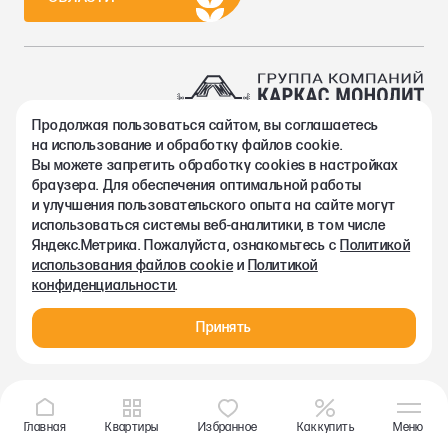
Продолжая пользоваться сайтом, вы соглашаетесь
2002-2026. Группа компаний Каркас Монолит
на использование и обработку файлов cookie.
Политика конфиденциальности
Вы можете запретить обработку сookies в настройках
Правовая информация
браузера. Для обеспечения оптимальной работы
Согласие на обработку персональных данных
и улучшения пользовательского опыта на сайте могут
Согласие на получение рекламно-информационных материалов
использоваться системы веб-аналитики, в том числе
Любая информация, представленная на данном сайте, носит
Яндекс.Метрика. Пожалуйста, ознакомьтесь с
Политикой
исключительно информационный характер и ни при каких
использования файлов cookie
и
Политикой
условиях не является публичной офертой, определяемой
конфиденциальности
.
положениями статьи 437 ГК РФ.
Принять
Главная
Квартиры
Избранное
Как купить
Меню