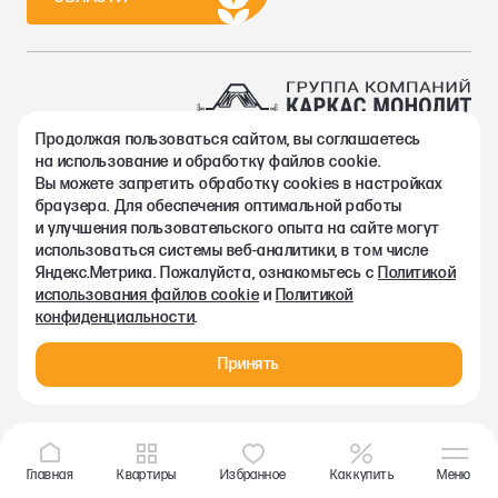
Продолжая пользоваться сайтом, вы соглашаетесь
2002-2026. Группа компаний Каркас Монолит
на использование и обработку файлов cookie.
Политика конфиденциальности
Вы можете запретить обработку сookies в настройках
Правовая информация
браузера. Для обеспечения оптимальной работы
Согласие на обработку персональных данных
и улучшения пользовательского опыта на сайте могут
Согласие на получение рекламно-информационных материалов
использоваться системы веб-аналитики, в том числе
Любая информация, представленная на данном сайте, носит
Яндекс.Метрика. Пожалуйста, ознакомьтесь с
Политикой
исключительно информационный характер и ни при каких
использования файлов cookie
и
Политикой
условиях не является публичной офертой, определяемой
конфиденциальности
.
положениями статьи 437 ГК РФ.
Принять
Главная
Квартиры
Избранное
Как купить
Меню