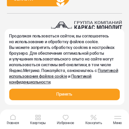
Продолжая пользоваться сайтом, вы соглашаетесь
2002-2026. Группа компаний Каркас Монолит
на использование и обработку файлов cookie.
Политика конфиденциальности
Вы можете запретить обработку сookies в настройках
Правовая информация
браузера. Для обеспечения оптимальной работы
Согласие на обработку персональных данных
и улучшения пользовательского опыта на сайте могут
Согласие на получение рекламно-информационных материалов
использоваться системы веб-аналитики, в том числе
Любая информация, представленная на данном сайте, носит
Яндекс.Метрика. Пожалуйста, ознакомьтесь с
Политикой
исключительно информационный характер и ни при каких
использования файлов cookie
и
Политикой
условиях не является публичной офертой, определяемой
конфиденциальности
.
положениями статьи 437 ГК РФ.
Принять
Главная
Квартиры
Избранное
Как купить
Меню