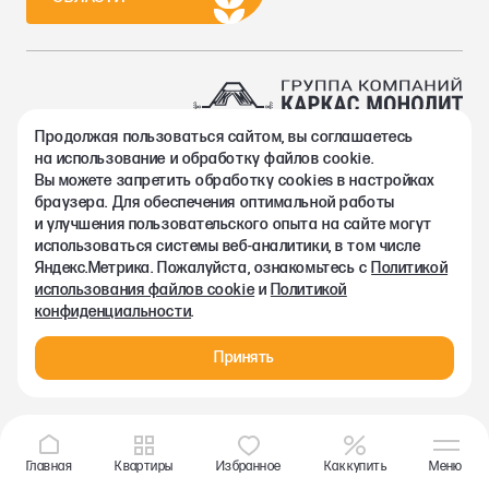
Продолжая пользоваться сайтом, вы соглашаетесь
2002-2026. Группа компаний Каркас Монолит
на использование и обработку файлов cookie.
Политика конфиденциальности
Вы можете запретить обработку сookies в настройках
Правовая информация
браузера. Для обеспечения оптимальной работы
Согласие на обработку персональных данных
и улучшения пользовательского опыта на сайте могут
Согласие на получение рекламно-информационных материалов
использоваться системы веб-аналитики, в том числе
Любая информация, представленная на данном сайте, носит
Яндекс.Метрика. Пожалуйста, ознакомьтесь с
Политикой
исключительно информационный характер и ни при каких
использования файлов cookie
и
Политикой
условиях не является публичной офертой, определяемой
конфиденциальности
.
положениями статьи 437 ГК РФ.
Принять
Главная
Квартиры
Избранное
Как купить
Меню