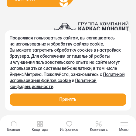
Продолжая пользоваться сайтом, вы соглашаетесь
2002-2026. Группа компаний Каркас Монолит
на использование и обработку файлов cookie.
Политика конфиденциальности
Вы можете запретить обработку сookies в настройках
Правовая информация
браузера. Для обеспечения оптимальной работы
Согласие на обработку персональных данных
и улучшения пользовательского опыта на сайте могут
Согласие на получение рекламно-информационных материалов
использоваться системы веб-аналитики, в том числе
Любая информация, представленная на данном сайте, носит
Яндекс.Метрика. Пожалуйста, ознакомьтесь с
Политикой
исключительно информационный характер и ни при каких
использования файлов cookie
и
Политикой
условиях не является публичной офертой, определяемой
конфиденциальности
.
положениями статьи 437 ГК РФ.
Принять
Главная
Квартиры
Избранное
Как купить
Меню