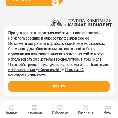
Продолжая пользоваться сайтом, вы соглашаетесь
2002-2026. Группа компаний Каркас Монолит
на использование и обработку файлов cookie.
Политика конфиденциальности
Вы можете запретить обработку сookies в настройках
Правовая информация
браузера. Для обеспечения оптимальной работы
Согласие на обработку персональных данных
и улучшения пользовательского опыта на сайте могут
Согласие на получение рекламно-информационных материалов
использоваться системы веб-аналитики, в том числе
Любая информация, представленная на данном сайте, носит
Яндекс.Метрика. Пожалуйста, ознакомьтесь с
Политикой
исключительно информационный характер и ни при каких
использования файлов cookie
и
Политикой
условиях не является публичной офертой, определяемой
конфиденциальности
.
положениями статьи 437 ГК РФ.
Принять
Главная
Квартиры
Избранное
Как купить
Меню