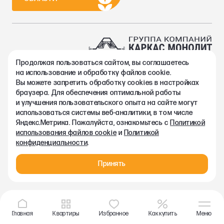
Продолжая пользоваться сайтом, вы соглашаетесь
2002-2026. Группа компаний Каркас Монолит
на использование и обработку файлов cookie.
Политика конфиденциальности
Вы можете запретить обработку сookies в настройках
Правовая информация
браузера. Для обеспечения оптимальной работы
Согласие на обработку персональных данных
и улучшения пользовательского опыта на сайте могут
Согласие на получение рекламно-информационных материалов
использоваться системы веб-аналитики, в том числе
Любая информация, представленная на данном сайте, носит
Яндекс.Метрика. Пожалуйста, ознакомьтесь с
Политикой
исключительно информационный характер и ни при каких
использования файлов cookie
и
Политикой
условиях не является публичной офертой, определяемой
конфиденциальности
.
положениями статьи 437 ГК РФ.
Принять
Главная
Квартиры
Избранное
Как купить
Меню