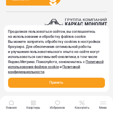
Продолжая пользоваться сайтом, вы соглашаетесь
2002-2026. Группа компаний Каркас Монолит
на использование и обработку файлов cookie.
Политика конфиденциальности
Вы можете запретить обработку сookies в настройках
Правовая информация
браузера. Для обеспечения оптимальной работы
Согласие на обработку персональных данных
и улучшения пользовательского опыта на сайте могут
Согласие на получение рекламно-информационных материалов
использоваться системы веб-аналитики, в том числе
Любая информация, представленная на данном сайте, носит
Яндекс.Метрика. Пожалуйста, ознакомьтесь с
Политикой
исключительно информационный характер и ни при каких
использования файлов cookie
и
Политикой
условиях не является публичной офертой, определяемой
конфиденциальности
.
положениями статьи 437 ГК РФ.
Принять
Главная
Квартиры
Избранное
Как купить
Меню