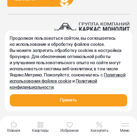
Продолжая пользоваться сайтом, вы соглашаетесь
2002-2026. Группа компаний Каркас Монолит
на использование и обработку файлов cookie.
Политика конфиденциальности
Вы можете запретить обработку сookies в настройках
Правовая информация
браузера. Для обеспечения оптимальной работы
Согласие на обработку персональных данных
и улучшения пользовательского опыта на сайте могут
Согласие на получение рекламно-информационных материалов
использоваться системы веб-аналитики, в том числе
Любая информация, представленная на данном сайте, носит
Яндекс.Метрика. Пожалуйста, ознакомьтесь с
Политикой
исключительно информационный характер и ни при каких
использования файлов cookie
и
Политикой
условиях не является публичной офертой, определяемой
конфиденциальности
.
положениями статьи 437 ГК РФ.
Принять
Главная
Квартиры
Избранное
Как купить
Меню