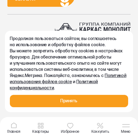
Продолжая пользоваться сайтом, вы соглашаетесь
2002-2026. Группа компаний Каркас Монолит
на использование и обработку файлов cookie.
Политика конфиденциальности
Вы можете запретить обработку сookies в настройках
Правовая информация
браузера. Для обеспечения оптимальной работы
Согласие на обработку персональных данных
и улучшения пользовательского опыта на сайте могут
Согласие на получение рекламно-информационных материалов
использоваться системы веб-аналитики, в том числе
Любая информация, представленная на данном сайте, носит
Яндекс.Метрика. Пожалуйста, ознакомьтесь с
Политикой
исключительно информационный характер и ни при каких
использования файлов cookie
и
Политикой
условиях не является публичной офертой, определяемой
конфиденциальности
.
положениями статьи 437 ГК РФ.
Принять
Главная
Квартиры
Избранное
Как купить
Меню