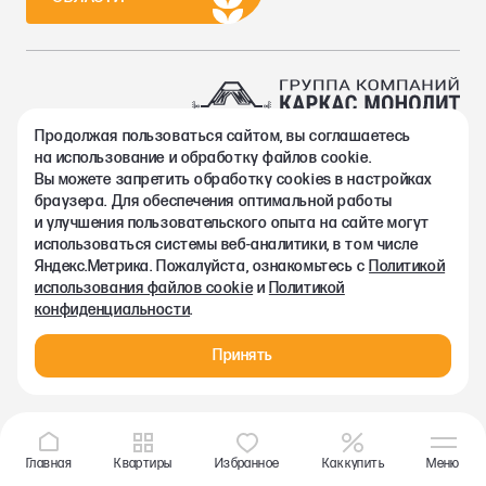
Продолжая пользоваться сайтом, вы соглашаетесь
2002-2026. Группа компаний Каркас Монолит
на использование и обработку файлов cookie.
Политика конфиденциальности
Вы можете запретить обработку сookies в настройках
Правовая информация
браузера. Для обеспечения оптимальной работы
Согласие на обработку персональных данных
и улучшения пользовательского опыта на сайте могут
Согласие на получение рекламно-информационных материалов
использоваться системы веб-аналитики, в том числе
Любая информация, представленная на данном сайте, носит
Яндекс.Метрика. Пожалуйста, ознакомьтесь с
Политикой
исключительно информационный характер и ни при каких
использования файлов cookie
и
Политикой
условиях не является публичной офертой, определяемой
конфиденциальности
.
положениями статьи 437 ГК РФ.
Принять
Главная
Квартиры
Избранное
Как купить
Меню