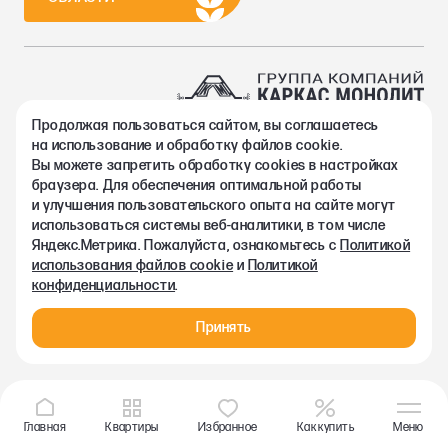
Продолжая пользоваться сайтом, вы соглашаетесь
2002-2026. Группа компаний Каркас Монолит
на использование и обработку файлов cookie.
Политика конфиденциальности
Вы можете запретить обработку сookies в настройках
Правовая информация
браузера. Для обеспечения оптимальной работы
Согласие на обработку персональных данных
и улучшения пользовательского опыта на сайте могут
Согласие на получение рекламно-информационных материалов
использоваться системы веб-аналитики, в том числе
Любая информация, представленная на данном сайте, носит
Яндекс.Метрика. Пожалуйста, ознакомьтесь с
Политикой
исключительно информационный характер и ни при каких
использования файлов cookie
и
Политикой
условиях не является публичной офертой, определяемой
конфиденциальности
.
положениями статьи 437 ГК РФ.
Принять
Главная
Квартиры
Избранное
Как купить
Меню