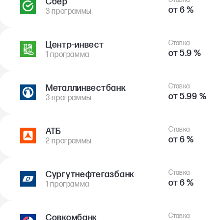
Сбер
от 6 %
3 программы
Ставка
Центр-инвест
от 5.9 %
1 программа
Ставка
Металлинвестбанк
от 5.99 %
3 программы
Ставка
АТБ
от 6 %
2 программы
Ставка
Сургутнефтегазбанк
от 6 %
1 программа
Ставка
Совкомбанк