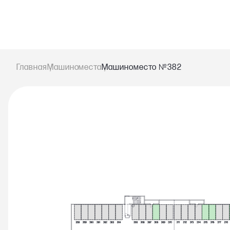
№
Главная
Машиноместа
Машиноместо
382