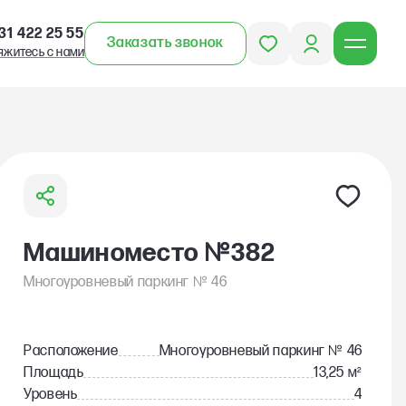
31 422 25 55
Заказать звонок
яжитесь с нами
№
Машиноместо
382
№
Многоуровневый паркинг
46
№
Расположение
Многоуровневый паркинг
46
Площадь
13,25 м²
Уровень
4