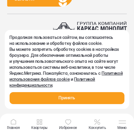
Продолжая пользоваться сайтом, вы соглашаетесь
2002-2026. Группа компаний Каркас Монолит
на использование и обработку файлов cookie.
Политика конфиденциальности
Вы можете запретить обработку сookies в настройках
Правовая информация
браузера. Для обеспечения оптимальной работы
Согласие на обработку персональных данных
и улучшения пользовательского опыта на сайте могут
Согласие на получение рекламно-информационных материалов
использоваться системы веб-аналитики, в том числе
Любая информация, представленная на данном сайте, носит
Яндекс.Метрика. Пожалуйста, ознакомьтесь с
Политикой
исключительно информационный характер и ни при каких
использования файлов cookie
и
Политикой
условиях не является публичной офертой, определяемой
конфиденциальности
.
положениями статьи 437 ГК РФ.
Принять
Главная
Квартиры
Избранное
Как купить
Меню