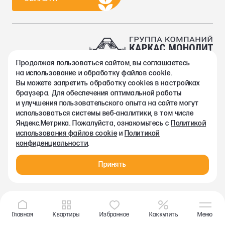
Продолжая пользоваться сайтом, вы соглашаетесь
2002-2026. Группа компаний Каркас Монолит
на использование и обработку файлов cookie.
Политика конфиденциальности
Вы можете запретить обработку сookies в настройках
Правовая информация
браузера. Для обеспечения оптимальной работы
Согласие на обработку персональных данных
и улучшения пользовательского опыта на сайте могут
Согласие на получение рекламно-информационных материалов
использоваться системы веб-аналитики, в том числе
Любая информация, представленная на данном сайте, носит
Яндекс.Метрика. Пожалуйста, ознакомьтесь с
Политикой
исключительно информационный характер и ни при каких
использования файлов cookie
и
Политикой
условиях не является публичной офертой, определяемой
конфиденциальности
.
положениями статьи 437 ГК РФ.
Принять
Главная
Квартиры
Избранное
Как купить
Меню