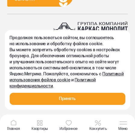
Продолжая пользоваться сайтом, вы соглашаетесь
2002-2026. Группа компаний Каркас Монолит
на использование и обработку файлов cookie.
Политика конфиденциальности
Вы можете запретить обработку сookies в настройках
Правовая информация
браузера. Для обеспечения оптимальной работы
Согласие на обработку персональных данных
и улучшения пользовательского опыта на сайте могут
Согласие на получение рекламно-информационных материалов
использоваться системы веб-аналитики, в том числе
Любая информация, представленная на данном сайте, носит
Яндекс.Метрика. Пожалуйста, ознакомьтесь с
Политикой
исключительно информационный характер и ни при каких
использования файлов cookie
и
Политикой
условиях не является публичной офертой, определяемой
конфиденциальности
.
положениями статьи 437 ГК РФ.
Принять
Главная
Квартиры
Избранное
Как купить
Меню