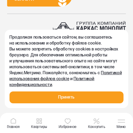
Продолжая пользоваться сайтом, вы соглашаетесь
2002-2026. Группа компаний Каркас Монолит
на использование и обработку файлов cookie.
Политика конфиденциальности
Вы можете запретить обработку сookies в настройках
Правовая информация
браузера. Для обеспечения оптимальной работы
Согласие на обработку персональных данных
и улучшения пользовательского опыта на сайте могут
Согласие на получение рекламно-информационных материалов
использоваться системы веб-аналитики, в том числе
Любая информация, представленная на данном сайте, носит
Яндекс.Метрика. Пожалуйста, ознакомьтесь с
Политикой
исключительно информационный характер и ни при каких
использования файлов cookie
и
Политикой
условиях не является публичной офертой, определяемой
конфиденциальности
.
положениями статьи 437 ГК РФ.
Принять
Главная
Квартиры
Избранное
Как купить
Меню