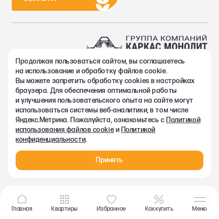
Продолжая пользоваться сайтом, вы соглашаетесь
2002-2026. Группа компаний Каркас Монолит
на использование и обработку файлов cookie.
Политика конфиденциальности
Вы можете запретить обработку сookies в настройках
Правовая информация
браузера. Для обеспечения оптимальной работы
Согласие на обработку персональных данных
и улучшения пользовательского опыта на сайте могут
Согласие на получение рекламно-информационных материалов
использоваться системы веб-аналитики, в том числе
Любая информация, представленная на данном сайте, носит
Яндекс.Метрика. Пожалуйста, ознакомьтесь с
Политикой
исключительно информационный характер и ни при каких
использования файлов cookie
и
Политикой
условиях не является публичной офертой, определяемой
конфиденциальности
.
положениями статьи 437 ГК РФ.
Принять
Главная
Квартиры
Избранное
Как купить
Меню