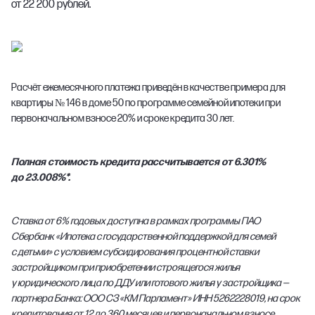
от 22 200 рублей.
Расчёт ежемесячного платежа приведён в качестве примера для
квартиры № 146 в доме 50 по программе семейной ипотеки при
первоначальном взносе 20% и сроке кредита 30 лет.
Полная стоимость кредита рассчитывается от 6.301%
до 23.008%*.
Ставка от 6% годовых доступна в рамках программы ПАО
Сбербанк «Ипотека с государственной поддержкой для семей
с детьми» с условием субсидирования процентной ставки
застройщиком при приобретении строящегося жилья
у юридического лица по ДДУ или готового жилья у застройщика —
партнера Банка: ООО СЗ «КМ Парламент» ИНН 5262228019, на срок
кредитования от 12 до 360 месяцев и первоначальном взносе