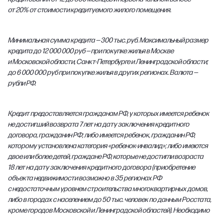
от 20% от стоимости кредитуемого жилого помещения.
Минимальная сумма кредита — 300 тыс. руб. Максимальный размер
кредита до 12 000 000 руб — при покупке жилья в Москве
и Московской области, Санкт-Петербурге и Ленинградской области;
до 6 000 000 руб при покупке жилья в других регионах. Валюта —
рубли РФ.
Кредит предоставляется гражданам РФ, у которых имеется ребенок
не достигший возврата 7 лет на дату заключения кредитного
договора, гражданин РФ; либо имеется ребенок, гражданин РФ,
которому установлена категория «ребенок-инвалид»; либо имеются
двое или более детей, граждане РФ, которые не достигли возраста
18 лет на дату заключения кредитного договора (приобретение
объекта недвижимости возможно в 35 регионах РФ
с недостаточным уровнем строительства многоквартирных домов,
либо в городах с населением до 50 тыс. человек по данным Росстата,
кроме городов Московской и Ленинградской областей). Необходимо