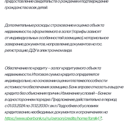
предоставление свидетельств о рождении и подтверждение
гражданства всех детей.
Дополнительные расходы: страхование и оценка объекта
недвижимости, оформляемого в залог (тарифы зависят
от индивидуальных особенностей заемщика), нотариальное
заверение документов, направление документов на гос.
регистрацию ДДУ в электронном виде.
Обеспечение по кредиту — залог кредитуемого объекта
недвижимости. Итоговая сумма кредита определяется
индивидуально, на основании оценки платежеспособности
и стоимости обеспечения заемщика. Банк вправе отказать в выдаче
кредита без объяснения причин. Изменение условий — Банком
в одностороннем порядке. Предложение действительно в период
с 01.03.2024 по 31.12.2030 г. вкл. Подробнее об условиях
кредитования, необходимых документах и ограничениях на
https://www.sberbank.ru/ru/person/credits/home/family
.