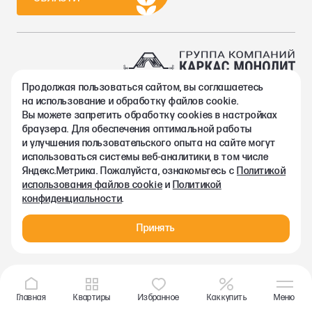
Продолжая пользоваться сайтом, вы соглашаетесь
2002-2026. Группа компаний Каркас Монолит
на использование и обработку файлов cookie.
Политика конфиденциальности
Вы можете запретить обработку сookies в настройках
Правовая информация
браузера. Для обеспечения оптимальной работы
Согласие на обработку персональных данных
и улучшения пользовательского опыта на сайте могут
Согласие на получение рекламно-информационных материалов
использоваться системы веб-аналитики, в том числе
Любая информация, представленная на данном сайте, носит
Яндекс.Метрика. Пожалуйста, ознакомьтесь с
Политикой
исключительно информационный характер и ни при каких
использования файлов cookie
и
Политикой
условиях не является публичной офертой, определяемой
конфиденциальности
.
положениями статьи 437 ГК РФ.
Принять
Главная
Квартиры
Избранное
Как купить
Меню