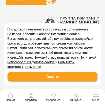
Продолжая пользоваться сайтом, вы соглашаетесь
2002-2026. Группа компаний Каркас Монолит
на использование и обработку файлов cookie.
Политика конфиденциальности
Вы можете запретить обработку сookies в настройках
Правовая информация
браузера. Для обеспечения оптимальной работы
Согласие на обработку персональных данных
и улучшения пользовательского опыта на сайте могут
Согласие на получение рекламно-информационных материалов
использоваться системы веб-аналитики, в том числе
Любая информация, представленная на данном сайте, носит
Яндекс.Метрика. Пожалуйста, ознакомьтесь с
Политикой
исключительно информационный характер и ни при каких
использования файлов cookie
и
Политикой
условиях не является публичной офертой, определяемой
конфиденциальности
.
положениями статьи 437 ГК РФ.
Принять
Главная
Квартиры
Избранное
Как купить
Меню