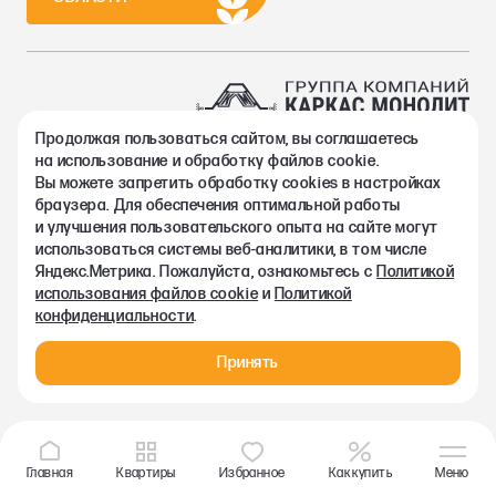
Продолжая пользоваться сайтом, вы соглашаетесь
2002-2026. Группа компаний Каркас Монолит
на использование и обработку файлов cookie.
Политика конфиденциальности
Вы можете запретить обработку сookies в настройках
Правовая информация
браузера. Для обеспечения оптимальной работы
Согласие на обработку персональных данных
и улучшения пользовательского опыта на сайте могут
Согласие на получение рекламно-информационных материалов
использоваться системы веб-аналитики, в том числе
Любая информация, представленная на данном сайте, носит
Яндекс.Метрика. Пожалуйста, ознакомьтесь с
Политикой
исключительно информационный характер и ни при каких
использования файлов cookie
и
Политикой
условиях не является публичной офертой, определяемой
конфиденциальности
.
положениями статьи 437 ГК РФ.
Принять
Главная
Квартиры
Избранное
Как купить
Меню