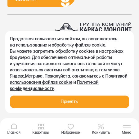
Продолжая пользоваться сайтом, вы соглашаетесь
2002-2026. Группа компаний Каркас Монолит
на использование и обработку файлов cookie.
Политика конфиденциальности
Вы можете запретить обработку сookies в настройках
Правовая информация
браузера. Для обеспечения оптимальной работы
Согласие на обработку персональных данных
и улучшения пользовательского опыта на сайте могут
Согласие на получение рекламно-информационных материалов
использоваться системы веб-аналитики, в том числе
Любая информация, представленная на данном сайте, носит
Яндекс.Метрика. Пожалуйста, ознакомьтесь с
Политикой
исключительно информационный характер и ни при каких
использования файлов cookie
и
Политикой
условиях не является публичной офертой, определяемой
конфиденциальности
.
положениями статьи 437 ГК РФ.
Принять
Главная
Квартиры
Избранное
Как купить
Меню