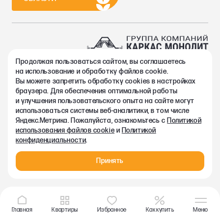
Продолжая пользоваться сайтом, вы соглашаетесь
2002-2026. Группа компаний Каркас Монолит
на использование и обработку файлов cookie.
Политика конфиденциальности
Вы можете запретить обработку сookies в настройках
Правовая информация
браузера. Для обеспечения оптимальной работы
Согласие на обработку персональных данных
и улучшения пользовательского опыта на сайте могут
Согласие на получение рекламно-информационных материалов
использоваться системы веб-аналитики, в том числе
Любая информация, представленная на данном сайте, носит
Яндекс.Метрика. Пожалуйста, ознакомьтесь с
Политикой
исключительно информационный характер и ни при каких
использования файлов cookie
и
Политикой
условиях не является публичной офертой, определяемой
конфиденциальности
.
положениями статьи 437 ГК РФ.
Принять
Главная
Квартиры
Избранное
Как купить
Меню