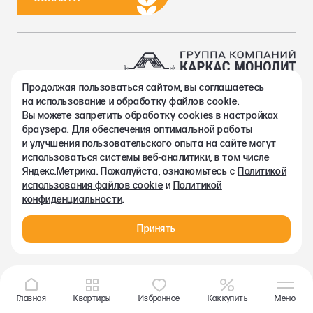
Продолжая пользоваться сайтом, вы соглашаетесь
2002-2026. Группа компаний Каркас Монолит
на использование и обработку файлов cookie.
Политика конфиденциальности
Вы можете запретить обработку сookies в настройках
Правовая информация
браузера. Для обеспечения оптимальной работы
Согласие на обработку персональных данных
и улучшения пользовательского опыта на сайте могут
Согласие на получение рекламно-информационных материалов
использоваться системы веб-аналитики, в том числе
Любая информация, представленная на данном сайте, носит
Яндекс.Метрика. Пожалуйста, ознакомьтесь с
Политикой
исключительно информационный характер и ни при каких
использования файлов cookie
и
Политикой
условиях не является публичной офертой, определяемой
конфиденциальности
.
положениями статьи 437 ГК РФ.
Принять
Главная
Квартиры
Избранное
Как купить
Меню