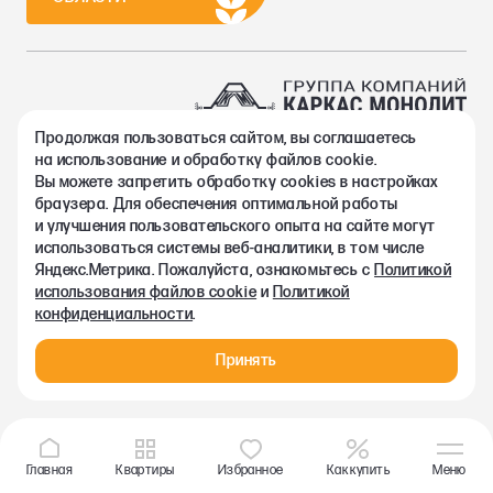
Продолжая пользоваться сайтом, вы соглашаетесь
2002-2026. Группа компаний Каркас Монолит
на использование и обработку файлов cookie.
Политика конфиденциальности
Вы можете запретить обработку сookies в настройках
Правовая информация
браузера. Для обеспечения оптимальной работы
Согласие на обработку персональных данных
и улучшения пользовательского опыта на сайте могут
Согласие на получение рекламно-информационных материалов
использоваться системы веб-аналитики, в том числе
Любая информация, представленная на данном сайте, носит
Яндекс.Метрика. Пожалуйста, ознакомьтесь с
Политикой
исключительно информационный характер и ни при каких
использования файлов cookie
и
Политикой
условиях не является публичной офертой, определяемой
конфиденциальности
.
положениями статьи 437 ГК РФ.
Принять
Главная
Квартиры
Избранное
Как купить
Меню