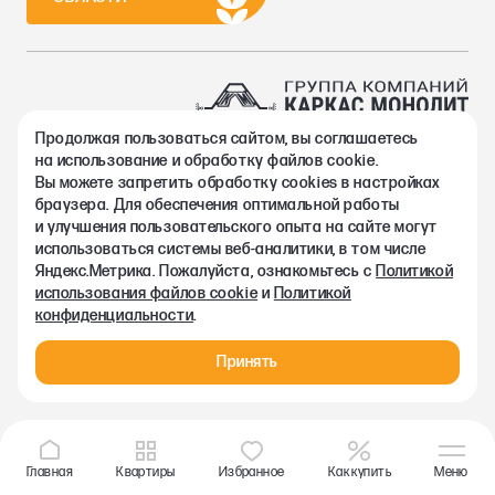
Продолжая пользоваться сайтом, вы соглашаетесь
2002-2026. Группа компаний Каркас Монолит
на использование и обработку файлов cookie.
Политика конфиденциальности
Вы можете запретить обработку сookies в настройках
Правовая информация
браузера. Для обеспечения оптимальной работы
Согласие на обработку персональных данных
и улучшения пользовательского опыта на сайте могут
Согласие на получение рекламно-информационных материалов
использоваться системы веб-аналитики, в том числе
Любая информация, представленная на данном сайте, носит
Яндекс.Метрика. Пожалуйста, ознакомьтесь с
Политикой
исключительно информационный характер и ни при каких
использования файлов cookie
и
Политикой
условиях не является публичной офертой, определяемой
конфиденциальности
.
положениями статьи 437 ГК РФ.
Принять
Главная
Квартиры
Избранное
Как купить
Меню