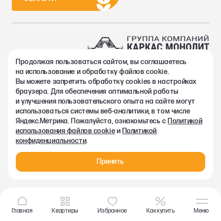
Продолжая пользоваться сайтом, вы соглашаетесь
2002-2026. Группа компаний Каркас Монолит
на использование и обработку файлов cookie.
Политика конфиденциальности
Вы можете запретить обработку сookies в настройках
Правовая информация
браузера. Для обеспечения оптимальной работы
Согласие на обработку персональных данных
и улучшения пользовательского опыта на сайте могут
Согласие на получение рекламно-информационных материалов
использоваться системы веб-аналитики, в том числе
Любая информация, представленная на данном сайте, носит
Яндекс.Метрика. Пожалуйста, ознакомьтесь с
Политикой
исключительно информационный характер и ни при каких
использования файлов cookie
и
Политикой
условиях не является публичной офертой, определяемой
конфиденциальности
.
положениями статьи 437 ГК РФ.
Принять
Главная
Квартиры
Избранное
Как купить
Меню