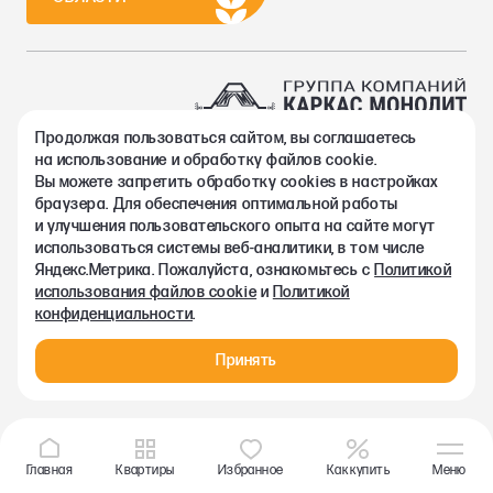
Продолжая пользоваться сайтом, вы соглашаетесь
2002-2026. Группа компаний Каркас Монолит
на использование и обработку файлов cookie.
Политика конфиденциальности
Вы можете запретить обработку сookies в настройках
Правовая информация
браузера. Для обеспечения оптимальной работы
Согласие на обработку персональных данных
и улучшения пользовательского опыта на сайте могут
Согласие на получение рекламно-информационных материалов
использоваться системы веб-аналитики, в том числе
Любая информация, представленная на данном сайте, носит
Яндекс.Метрика. Пожалуйста, ознакомьтесь с
Политикой
исключительно информационный характер и ни при каких
использования файлов cookie
и
Политикой
условиях не является публичной офертой, определяемой
конфиденциальности
.
положениями статьи 437 ГК РФ.
Принять
Главная
Квартиры
Избранное
Как купить
Меню