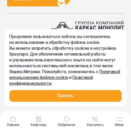
Продолжая пользоваться сайтом, вы соглашаетесь
2002-2026. Группа компаний Каркас Монолит
на использование и обработку файлов cookie.
Политика конфиденциальности
Вы можете запретить обработку сookies в настройках
Правовая информация
браузера. Для обеспечения оптимальной работы
Согласие на обработку персональных данных
и улучшения пользовательского опыта на сайте могут
Согласие на получение рекламно-информационных материалов
использоваться системы веб-аналитики, в том числе
Любая информация, представленная на данном сайте, носит
Яндекс.Метрика. Пожалуйста, ознакомьтесь с
Политикой
исключительно информационный характер и ни при каких
использования файлов cookie
и
Политикой
условиях не является публичной офертой, определяемой
конфиденциальности
.
положениями статьи 437 ГК РФ.
Принять
Главная
Квартиры
Избранное
Как купить
Меню