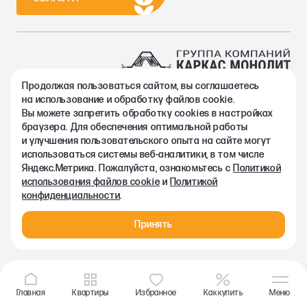
Продолжая пользоваться сайтом, вы соглашаетесь
2002-2026. Группа компаний Каркас Монолит
на использование и обработку файлов cookie.
Политика конфиденциальности
Вы можете запретить обработку сookies в настройках
Правовая информация
браузера. Для обеспечения оптимальной работы
Согласие на обработку персональных данных
и улучшения пользовательского опыта на сайте могут
Согласие на получение рекламно-информационных материалов
использоваться системы веб-аналитики, в том числе
Любая информация, представленная на данном сайте, носит
Яндекс.Метрика. Пожалуйста, ознакомьтесь с
Политикой
исключительно информационный характер и ни при каких
использования файлов cookie
и
Политикой
условиях не является публичной офертой, определяемой
конфиденциальности
.
положениями статьи 437 ГК РФ.
Принять
Главная
Квартиры
Избранное
Как купить
Меню