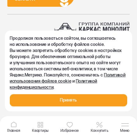
Продолжая пользоваться сайтом, вы соглашаетесь
2002-2026. Группа компаний Каркас Монолит
на использование и обработку файлов cookie.
Политика конфиденциальности
Вы можете запретить обработку сookies в настройках
Правовая информация
браузера. Для обеспечения оптимальной работы
Согласие на обработку персональных данных
и улучшения пользовательского опыта на сайте могут
Согласие на получение рекламно-информационных материалов
использоваться системы веб-аналитики, в том числе
Любая информация, представленная на данном сайте, носит
Яндекс.Метрика. Пожалуйста, ознакомьтесь с
Политикой
исключительно информационный характер и ни при каких
использования файлов cookie
и
Политикой
условиях не является публичной офертой, определяемой
конфиденциальности
.
положениями статьи 437 ГК РФ.
Принять
Главная
Квартиры
Избранное
Как купить
Меню