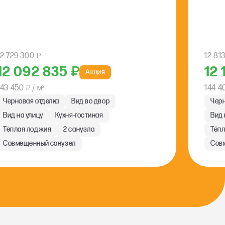
12 729 300
₽
12 81
12 092 835
₽
12
Акция
143 450
₽
/ м²
144 
Черновая отделка
Вид во двор
Черн
Вид на улицу
Кухня-гостиная
Вид 
Тёплая лоджия
2 санузла
Тёп
Совмещенный санузел
Сов