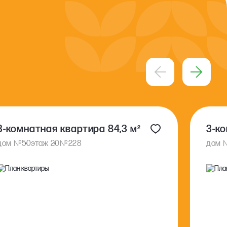
3-комнатная квартира 84,3 м²
3-ко
№
№
дом
50
этаж 20
228
дом