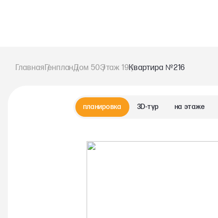
№
Главная
Генплан
Дом 50
Этаж 19
Квартира
216
планировка
3D-тур
на этаже