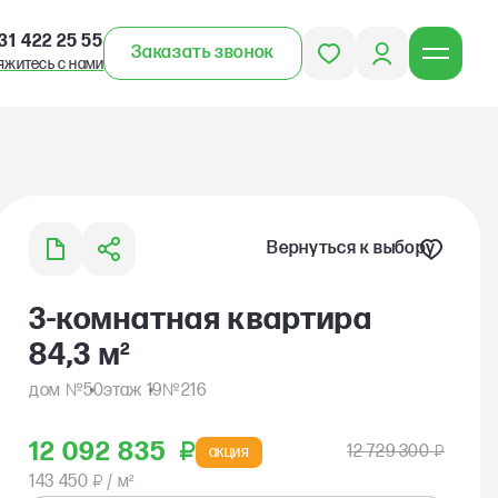
31 422 25 55
Заказать звонок
яжитесь с нами
3-комнатная квартира
84,3 м²
№
№
дом
50
этаж 19
216
12 092 835
₽
12 729 300
₽
акция
143 450
₽
/ м²