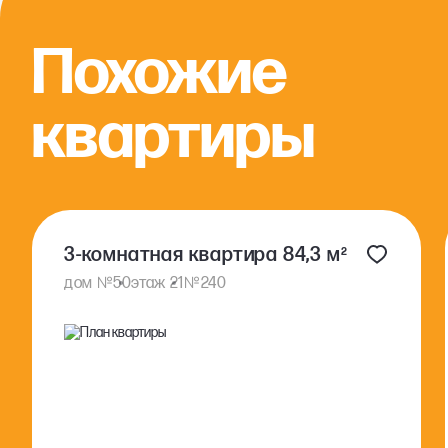
Похожие
квартиры
3-комнатная квартира 84,3 м²
№
№
дом
50
этаж 21
240