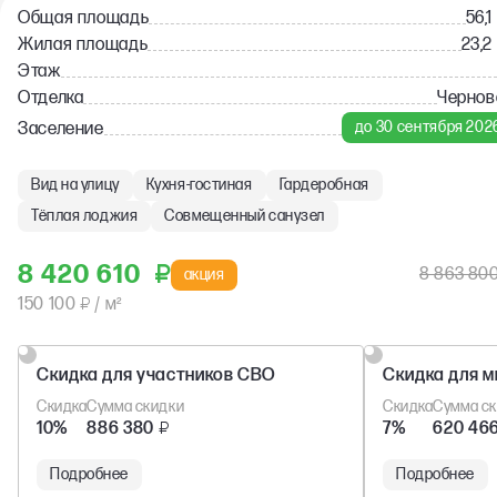
Общая площадь
56,1
Жилая площадь
23,2
Этаж
Отделка
Чернов
до 30 сентября 202
Заселение
Вид на улицу
Кухня-гостиная
Гардеробная
Тёплая лоджия
Совмещенный санузел
8 420 610
₽
8 863 80
акция
150 100
₽
/ м²
Скидка для участников СВО
Скидка для м
Скидка
Сумма скидки
Скидка
Сумма с
10%
886 380
₽
7%
620 46
Подробнее
Подробнее