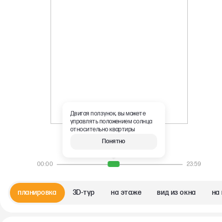
Двигая ползунок, вы можете
управлять положением солнца
относительно квартиры
Понятно
10:49
00:00
23:59
планировка
3D-тур
на этаже
вид из окна
на