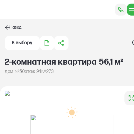
Назад
2-комнатная квартира 56,1 м²
№
№
дом
50
этаж 24
273