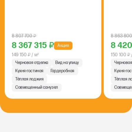
8 807 700
₽
8 863 80
8 367 315
₽
8 42
Акция
149 150
₽
/ м²
150 100
₽
Черновая отделка
Вид на улицу
Черновая
Кухня-гостиная
Гардеробная
Кухня-го
Тёплая лоджия
Тёплая л
Совмещенный санузел
Совмеще