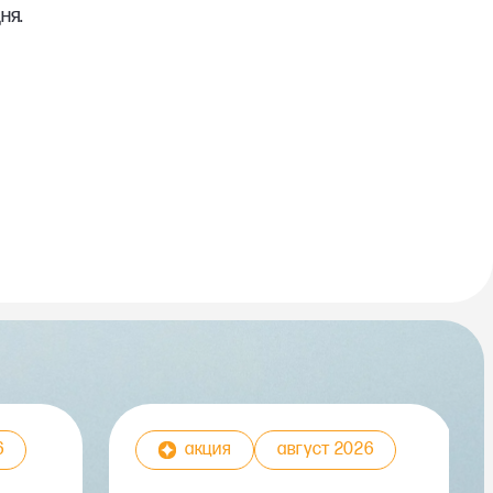
ня.
6
акция
август 2026