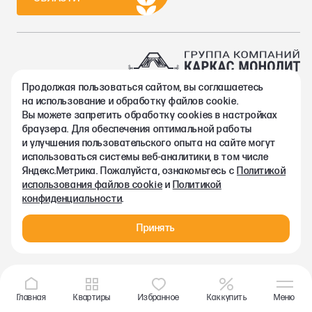
Продолжая пользоваться сайтом, вы соглашаетесь
2002-2026. Группа компаний Каркас Монолит
на использование и обработку файлов cookie.
Политика конфиденциальности
Вы можете запретить обработку сookies в настройках
Правовая информация
браузера. Для обеспечения оптимальной работы
Согласие на обработку персональных данных
и улучшения пользовательского опыта на сайте могут
Согласие на получение рекламно-информационных материалов
использоваться системы веб-аналитики, в том числе
Любая информация, представленная на данном сайте, носит
Яндекс.Метрика. Пожалуйста, ознакомьтесь с
Политикой
исключительно информационный характер и ни при каких
использования файлов cookie
и
Политикой
условиях не является публичной офертой, определяемой
конфиденциальности
.
положениями статьи 437 ГК РФ.
Принять
Главная
Квартиры
Избранное
Как купить
Меню