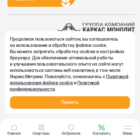
Продолжая пользоваться сайтом, вы соглашаетесь
2002-2026. Группа компаний Каркас Монолит
на использование и обработку файлов cookie.
Политика конфиденциальности
Вы можете запретить обработку сookies в настройках
Правовая информация
браузера. Для обеспечения оптимальной работы
Согласие на обработку персональных данных
и улучшения пользовательского опыта на сайте могут
Согласие на получение рекламно-информационных материалов
использоваться системы веб-аналитики, в том числе
Любая информация, представленная на данном сайте, носит
Яндекс.Метрика. Пожалуйста, ознакомьтесь с
Политикой
исключительно информационный характер и ни при каких
использования файлов cookie
и
Политикой
условиях не является публичной офертой, определяемой
конфиденциальности
.
положениями статьи 437 ГК РФ.
Принять
Главная
Квартиры
Избранное
Как купить
Меню