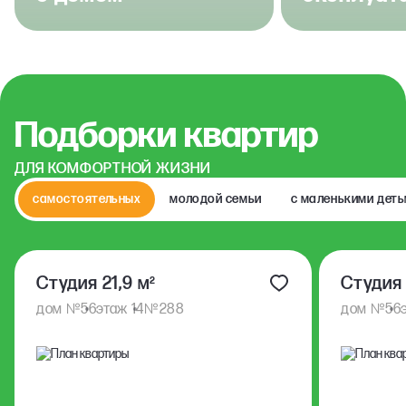
Подборки квартир
ДЛЯ КОМФОРТНОЙ ЖИЗНИ
самостоятельных
молодой семьи
с маленькими дет
Студия 21,9 м²
Студия 
№
№
№
дом
56
этаж 14
288
дом
56