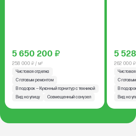
5 650 200
₽
5 52
258 000
₽
/ м²
262 000
₽
Чистовая отделка
Чистовая
С готовым ремонтом
С готовы
В подарок — Кухонный гарнитур с техникой
В подарок
Вид на улицу
Совмещенный санузел
Вид на ул