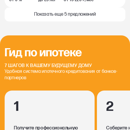
Показать еще 5 предложений
Гид по ипотеке
7 ШАГОВ К ВАШЕМУ БУДУЩЕМУ ДОМУ
Удобная система ипотечного кредитования от банков-
партнеров
1
2
Получите профессиональную
Соберите 