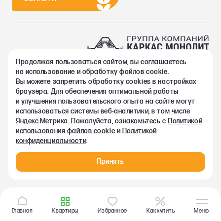
Продолжая пользоваться сайтом, вы соглашаетесь
2002-2026. Группа компаний Каркас Монолит
на использование и обработку файлов cookie.
Политика конфиденциальности
Вы можете запретить обработку сookies в настройках
Правовая информация
браузера. Для обеспечения оптимальной работы
Согласие на обработку персональных данных
и улучшения пользовательского опыта на сайте могут
Согласие на получение рекламно-информационных материалов
использоваться системы веб-аналитики, в том числе
Любая информация, представленная на данном сайте, носит
Яндекс.Метрика. Пожалуйста, ознакомьтесь с
Политикой
исключительно информационный характер и ни при каких
использования файлов cookie
и
Политикой
условиях не является публичной офертой, определяемой
конфиденциальности
.
положениями статьи 437 ГК РФ.
Принять
Главная
Квартиры
Избранное
Как купить
Меню