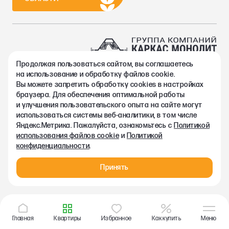
Продолжая пользоваться сайтом, вы соглашаетесь
2002-2026. Группа компаний Каркас Монолит
на использование и обработку файлов cookie.
Политика конфиденциальности
Вы можете запретить обработку сookies в настройках
Правовая информация
браузера. Для обеспечения оптимальной работы
Согласие на обработку персональных данных
и улучшения пользовательского опыта на сайте могут
Согласие на получение рекламно-информационных материалов
использоваться системы веб-аналитики, в том числе
Любая информация, представленная на данном сайте, носит
Яндекс.Метрика. Пожалуйста, ознакомьтесь с
Политикой
исключительно информационный характер и ни при каких
использования файлов cookie
и
Политикой
условиях не является публичной офертой, определяемой
конфиденциальности
.
положениями статьи 437 ГК РФ.
Принять
Главная
Квартиры
Избранное
Как купить
Меню