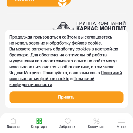
Продолжая пользоваться сайтом, вы соглашаетесь
2002-2026. Группа компаний Каркас Монолит
на использование и обработку файлов cookie.
Политика конфиденциальности
Вы можете запретить обработку сookies в настройках
Правовая информация
браузера. Для обеспечения оптимальной работы
Согласие на обработку персональных данных
и улучшения пользовательского опыта на сайте могут
Согласие на получение рекламно-информационных материалов
использоваться системы веб-аналитики, в том числе
Любая информация, представленная на данном сайте, носит
Яндекс.Метрика. Пожалуйста, ознакомьтесь с
Политикой
исключительно информационный характер и ни при каких
использования файлов cookie
и
Политикой
условиях не является публичной офертой, определяемой
конфиденциальности
.
положениями статьи 437 ГК РФ.
Принять
Главная
Квартиры
Избранное
Как купить
Меню