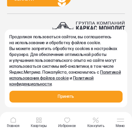
Продолжая пользоваться сайтом, вы соглашаетесь
2002-2026. Группа компаний Каркас Монолит
на использование и обработку файлов cookie.
Политика конфиденциальности
Вы можете запретить обработку сookies в настройках
Правовая информация
браузера. Для обеспечения оптимальной работы
Согласие на обработку персональных данных
и улучшения пользовательского опыта на сайте могут
Согласие на получение рекламно-информационных материалов
использоваться системы веб-аналитики, в том числе
Любая информация, представленная на данном сайте, носит
Яндекс.Метрика. Пожалуйста, ознакомьтесь с
Политикой
исключительно информационный характер и ни при каких
использования файлов cookie
и
Политикой
условиях не является публичной офертой, определяемой
конфиденциальности
.
положениями статьи 437 ГК РФ.
Принять
Главная
Квартиры
Избранное
Как купить
Меню