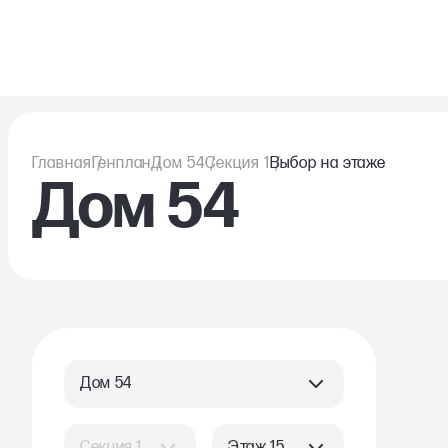
Главная
Генплан
Дом 54
Секция 1
Выбор на этаже
Дом 54
Дом 54
Секция 1
Этаж 15