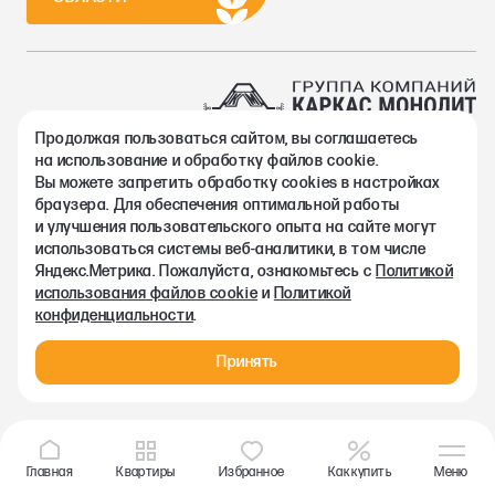
Продолжая пользоваться сайтом, вы соглашаетесь
2002-2026. Группа компаний Каркас Монолит
на использование и обработку файлов cookie.
Политика конфиденциальности
Вы можете запретить обработку сookies в настройках
Правовая информация
браузера. Для обеспечения оптимальной работы
Согласие на обработку персональных данных
и улучшения пользовательского опыта на сайте могут
Согласие на получение рекламно-информационных материалов
использоваться системы веб-аналитики, в том числе
Любая информация, представленная на данном сайте, носит
Яндекс.Метрика. Пожалуйста, ознакомьтесь с
Политикой
исключительно информационный характер и ни при каких
использования файлов cookie
и
Политикой
условиях не является публичной офертой, определяемой
конфиденциальности
.
положениями статьи 437 ГК РФ.
Принять
Главная
Квартиры
Избранное
Как купить
Меню