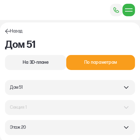
Назад
Дом 51
На 3D-плане
По параметрам
Дом 51
Секция 1
Этаж 20