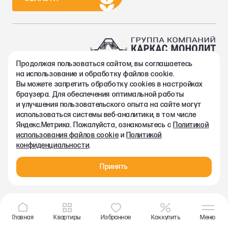
Продолжая пользоваться сайтом, вы соглашаетесь
2002-2026. Группа компаний Каркас Монолит
на использование и обработку файлов cookie.
Политика конфиденциальности
Вы можете запретить обработку сookies в настройках
Правовая информация
браузера. Для обеспечения оптимальной работы
Согласие на обработку персональных данных
и улучшения пользовательского опыта на сайте могут
Согласие на получение рекламно-информационных материалов
использоваться системы веб-аналитики, в том числе
Любая информация, представленная на данном сайте, носит
Яндекс.Метрика. Пожалуйста, ознакомьтесь с
Политикой
исключительно информационный характер и ни при каких
использования файлов cookie
и
Политикой
условиях не является публичной офертой, определяемой
конфиденциальности
.
положениями статьи 437 ГК РФ.
Принять
Главная
Квартиры
Избранное
Как купить
Меню